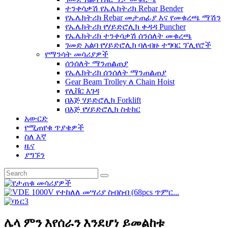
ተንቀሳቃሽ የኤሌክትሪክ Rebar Bender
የኤሌክትሪክ Rebar መታጠፊያ እና የመቁረጫ ማሽን
የኤሌክትሪክ የሃይድሮሊክ ቀዳዳ Puncher
የኤሌክትሪክ ተንቀሳቃሽ ሰንሰለት መቁረጫ
ገመድ አልባ የሃይድሮሊክ ባለብዙ ተግባር ፕሊየሮች
የማንሳት መሳሪያዎች
ሰንሰለት ማንጠልጠያ
የኤሌክትሪክ ሰንሰለት ማንጠልጠያ
Gear Beam Trolley ለ Chain Hoist
የሊቨር እገዳ
በእጅ ሃይድሮሊክ Forklift
በእጅ የሃይድሮሊክ ስቴከር
አውርድ
የሚጠየቁ ጥያቄዎች
ስለ እኛ
ዜና
ያግኙን
ሌላ ምን እየሰራን እንደሆነ ይመልከቱ