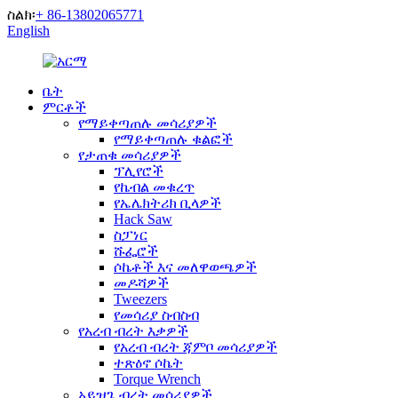
ስልክ፡
+ 86-13802065771
English
ቤት
ምርቶች
የማይቀጣጠሉ መሳሪያዎች
የማይቀጣጠሉ ቁልፎች
የታጠቁ መሳሪያዎች
ፕሊየሮች
የኬብል መቁረጥ
የኤሌክትሪክ ቢላዎች
Hack Saw
ስፓነር
ሹፌሮች
ሶኬቶች እና መለዋወጫዎች
መዶሻዎች
Tweezers
የመሳሪያ ስብስብ
የአረብ ብረት እቃዎች
የአረብ ብረት ጃምቦ መሳሪያዎች
ተጽዕኖ ሶኬት
Torque Wrench
አይዝጌ ብረት መሳሪያዎች