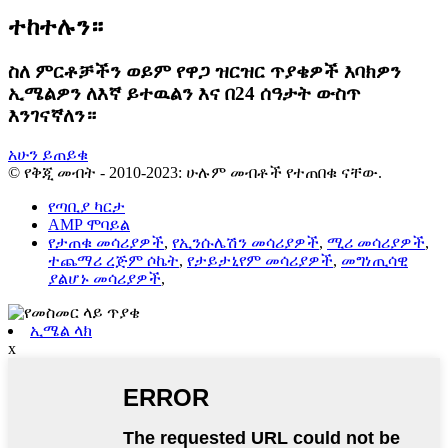
ተከተሉን።
ስለ ምርቶቻችን ወይም የዋጋ ዝርዝር ጥያቄዎች እባክዎን
ኢሜልዎን ለእኛ ይተዉልን እና በ24 ሰዓታት ውስጥ
እንገናኛለን።
አሁን ይጠይቁ
© የቅጂ መብት - 2010-2023: ሁሉም መብቶች የተጠበቁ ናቸው.
የጣቢያ ካርታ
AMP ሞባይል
የታጠቁ መሳሪያዎች
,
የኢንሱሌሽን መሳሪያዎች
,
ሚሪ መሳሪያዎች
,
ተጨማሪ ረጅም ሶኬት
,
የታይታኒየም መሳሪያዎች
,
መግነጢሳዊ
ያልሆኑ መሳሪያዎች
,
ኢሜል ላክ
x