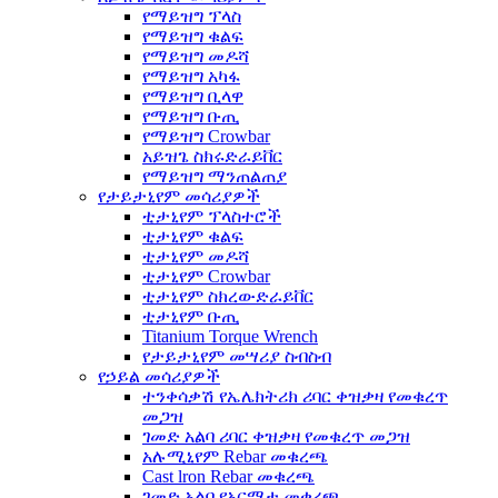
የማይዝግ ፕላስ
የማይዝግ ቁልፍ
የማይዝግ መዶሻ
የማይዝግ አካፋ
የማይዝግ ቢላዋ
የማይዝግ ቡጢ
የማይዝግ Crowbar
አይዝጌ ስክሩድራይቨር
የማይዝግ ማንጠልጠያ
የታይታኒየም መሳሪያዎች
ቲታኒየም ፕላስተሮች
ቲታኒየም ቁልፍ
ቲታኒየም መዶሻ
ቲታኒየም Crowbar
ቲታኒየም ስክረውድራይቨር
ቲታኒየም ቡጢ
Titanium Torque Wrench
የታይታኒየም መሣሪያ ስብስብ
የኃይል መሳሪያዎች
ተንቀሳቃሽ የኤሌክትሪክ ሪባር ቀዝቃዛ የመቁረጥ
መጋዝ
ገመድ አልባ ሪባር ቀዝቃዛ የመቁረጥ መጋዝ
አሉሚኒየም Rebar መቁረጫ
Cast lron Rebar መቁረጫ
ገመድ አልባ የአርማታ መቁረጫ