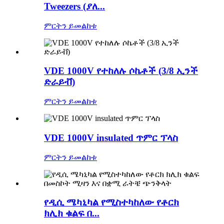
Tweezers (ያለ...
ምርትን ይመልከቱ
VDE 1000V የተከለሉ ሶኬቶች (3/8 ኢንች
ድራይቭ)
ምርትን ይመልከቱ
VDE 1000V insulated ጥምር ፕላስ
ምርትን ይመልከቱ
የዲሲ ሜካኒካል የሚስተካከለው የቶርክ
ክሊክ ቁልፍ በ...