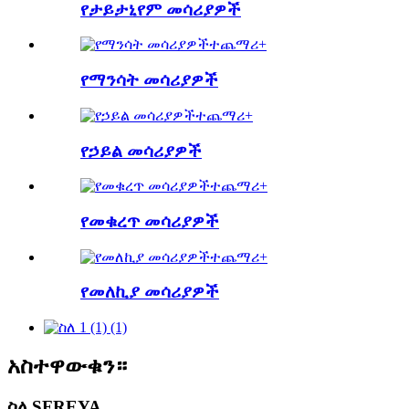
የታይታኒየም መሳሪያዎች
ተጨማሪ+
የማንሳት መሳሪያዎች
ተጨማሪ+
የኃይል መሳሪያዎች
ተጨማሪ+
የመቁረጥ መሳሪያዎች
ተጨማሪ+
የመለኪያ መሳሪያዎች
አስተዋውቁን።
ስለ SFREYA