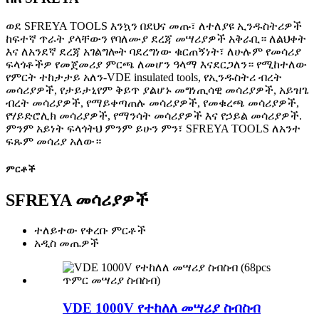
ወደ SFREYA TOOLS እንኳን በደህና መጡ፣ ለተለያዩ ኢንዱስትሪዎች
ከፍተኛ ጥራት ያላቸውን የባለሙያ ደረጃ መሣሪያዎች አቅራቢ። ለልህቀት
እና ለአንደኛ ደረጃ አገልግሎት ባደረግነው ቁርጠኝነት፣ ለሁሉም የመሳሪያ
ፍላጎቶችዎ የመጀመሪያ ምርጫ ለመሆን ዓላማ እናደርጋለን። የሚከተለው
የምርት ተከታታይ አለን-VDE insulated tools, የኢንዱስትሪ ብረት
መሳሪያዎች, የታይታኒየም ቅይጥ ያልሆኑ መግነጢሳዊ መሳሪያዎች, አይዝጌ
ብረት መሳሪያዎች, የማይቀጣጠሉ መሳሪያዎች, የመቁረጫ መሳሪያዎች,
የሃይድሮሊክ መሳሪያዎች, የማንሳት መሳሪያዎች እና የኃይል መሳሪያዎች.
ምንም አይነት ፍላጎትህ ምንም ይሁን ምን፣ SFREYA TOOLS ለአንተ
ፍጹም መሳሪያ አለው።
ምርቶች
SFREYA መሳሪያዎች
ተለይተው የቀረቡ ምርቶች
አዲስ መጤዎች
VDE 1000V የተከለለ መሣሪያ ስብስብ