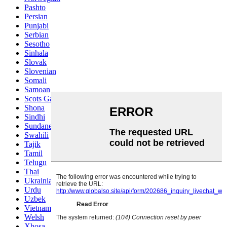
Pashto
Persian
Punjabi
Serbian
Sesotho
Sinhala
Slovak
Slovenian
Somali
Samoan
Scots Gaelic
Shona
Sindhi
Sundanese
Swahili
Tajik
Tamil
Telugu
Thai
Ukrainian
Urdu
Uzbek
Vietnamese
Welsh
Xhosa