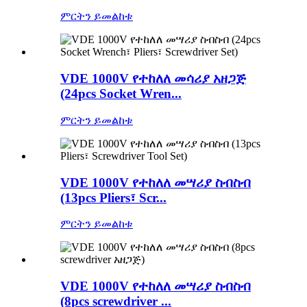
ምርትን ይመልከቱ
VDE 1000V የተከለለ መሳሪያ አዘጋጅ
(24pcs Socket Wren...
ምርትን ይመልከቱ
VDE 1000V የተከለለ መሣሪያ ስብስብ
(13pcs Pliers፣ Scr...
ምርትን ይመልከቱ
VDE 1000V የተከለለ መሣሪያ ስብስብ
(8pcs screwdriver ...