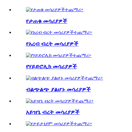
ተጨማሪ+
የታጠቁ መሳሪያዎች
ተጨማሪ+
የአረብ ብረት መሳሪያዎች
ተጨማሪ+
የሃይድሮሊክ መሳሪያዎች
ተጨማሪ+
ብልጭልጭ ያልሆኑ መሳሪያዎች
ተጨማሪ+
አይዝጌ ብረት መሳሪያዎች
ተጨማሪ+