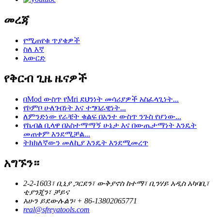
መረጃ
የሚጠየቁ ጥያቄዎች
ስለ እኛ
አውርድ
የቅርብ ጊዜ ዜናዎች
በMod ውስጥ የMri ደህንነት መሳሪያዎች አስፈላጊነት...
የኮምቦ ሁለገብነት እና ተግባራዊነት...
ለምንድነው የራቼት ቁልፍ በአንተ ውስጥ ንጉስ የሆነው...
የኬብል ቢላዋ በአስተማማኝ ሁኔታ እና በውጤታማነት እንዴት
መጠቀም እንደሚቻል...
ትክክለኛውን መለኪያ እንዴት እንደሚመረጥ
አግኙን።
2-2-1603፣ ቢኒያ ጋርደን፣ ውቅያኖስ ከተማ፣ ቢንሃይ አዲስ አካባቢ፣
ቲያንጂን፣ ቻይና
አሁን ይደውሉልን፡ + 86-13802065771
real@sfreyatools.com