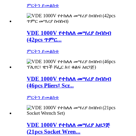
ምርትን ይመልከቱ
VDE 1000V የተከለለ መሣሪያ ስብስብ
(42pcs ጥምር...
ምርትን ይመልከቱ
VDE 1000V የተከለለ መሣሪያ ስብስብ
(46pcs Pliers፣ Scr...
ምርትን ይመልከቱ
VDE 1000V የተከለለ መሣሪያ አዘጋጅ
(21pcs Socket Wren...