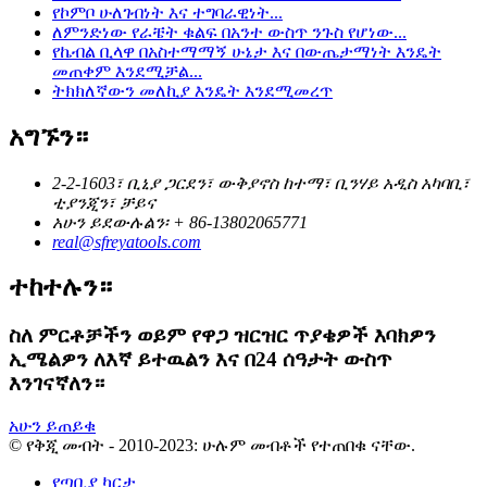
የኮምቦ ሁለገብነት እና ተግባራዊነት...
ለምንድነው የራቼት ቁልፍ በአንተ ውስጥ ንጉስ የሆነው...
የኬብል ቢላዋ በአስተማማኝ ሁኔታ እና በውጤታማነት እንዴት
መጠቀም እንደሚቻል...
ትክክለኛውን መለኪያ እንዴት እንደሚመረጥ
አግኙን።
2-2-1603፣ ቢኒያ ጋርደን፣ ውቅያኖስ ከተማ፣ ቢንሃይ አዲስ አካባቢ፣
ቲያንጂን፣ ቻይና
አሁን ይደውሉልን፡ + 86-13802065771
real@sfreyatools.com
ተከተሉን።
ስለ ምርቶቻችን ወይም የዋጋ ዝርዝር ጥያቄዎች እባክዎን
ኢሜልዎን ለእኛ ይተዉልን እና በ24 ሰዓታት ውስጥ
እንገናኛለን።
አሁን ይጠይቁ
© የቅጂ መብት - 2010-2023: ሁሉም መብቶች የተጠበቁ ናቸው.
የጣቢያ ካርታ