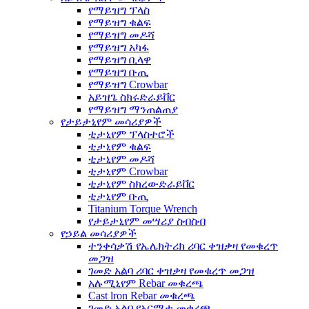
የማይዝግ ፕላስ
የማይዝግ ቁልፍ
የማይዝግ መዶሻ
የማይዝግ አካፋ
የማይዝግ ቢላዋ
የማይዝግ ቡጢ
የማይዝግ Crowbar
አይዝጌ ስክሩድራይቨር
የማይዝግ ማንጠልጠያ
የታይታኒየም መሳሪያዎች
ቲታኒየም ፕላስተሮች
ቲታኒየም ቁልፍ
ቲታኒየም መዶሻ
ቲታኒየም Crowbar
ቲታኒየም ስክረውድራይቨር
ቲታኒየም ቡጢ
Titanium Torque Wrench
የታይታኒየም መሣሪያ ስብስብ
የኃይል መሳሪያዎች
ተንቀሳቃሽ የኤሌክትሪክ ሪባር ቀዝቃዛ የመቁረጥ
መጋዝ
ገመድ አልባ ሪባር ቀዝቃዛ የመቁረጥ መጋዝ
አሉሚኒየም Rebar መቁረጫ
Cast lron Rebar መቁረጫ
ገመድ አልባ የአርማታ መቁረጫ