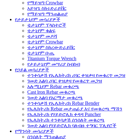
የማይዝግ Crowbar
አይዝጌ ስክሩድራይቨር
የማይዝግ ማንጠልጠያ
የታይታኒየም መሳሪያዎች
ቲታኒየም ፕላስተሮች
ቲታኒየም ቁልፍ
ቲታኒየም መዶሻ
ቲታኒየም Crowbar
ቲታኒየም ስክረውድራይቨር
ቲታኒየም ቡጢ
Titanium Torque Wrench
የታይታኒየም መሣሪያ ስብስብ
የኃይል መሳሪያዎች
ተንቀሳቃሽ የኤሌክትሪክ ሪባር ቀዝቃዛ የመቁረጥ መጋዝ
ገመድ አልባ ሪባር ቀዝቃዛ የመቁረጥ መጋዝ
አሉሚኒየም Rebar መቁረጫ
Cast lron Rebar መቁረጫ
ገመድ አልባ የአርማታ መቁረጫ
ተንቀሳቃሽ የኤሌክትሪክ Rebar Bender
የኤሌክትሪክ Rebar መታጠፊያ እና የመቁረጫ ማሽን
የኤሌክትሪክ የሃይድሮሊክ ቀዳዳ Puncher
የኤሌክትሪክ ተንቀሳቃሽ ሰንሰለት መቁረጫ
ገመድ አልባ የሃይድሮሊክ ባለብዙ ተግባር ፕሊየሮች
የማንሳት መሳሪያዎች
ሰንሰለት ማንጠልጠያ