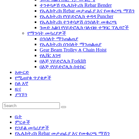
ተንቀሳቃሽ የኤሌክትሪክ Rebar Bender
የኤሌክትሪክ Rebar መታጠፊያ እና የመቁረጫ ማሽን
የኤሌክትሪክ የሃይድሮሊክ ቀዳዳ Puncher
የኤሌክትሪክ ተንቀሳቃሽ ሰንሰለት መቁረጫ
ገመድ አልባ የሃይድሮሊክ ባለብዙ ተግባር ፕሊየሮች
የማንሳት መሳሪያዎች
ሰንሰለት ማንጠልጠያ
የኤሌክትሪክ ሰንሰለት ማንጠልጠያ
Gear Beam Trolley ለ Chain Hoist
የሊቨር እገዳ
በእጅ ሃይድሮሊክ Forklift
በእጅ የሃይድሮሊክ ስቴከር
አውርድ
የሚጠየቁ ጥያቄዎች
ስለ እኛ
ዜና
ያግኙን
ቤት
ምርቶች
የኃይል መሳሪያዎች
የኤሌክትሪክ Rebar መታጠፊያ እና የመቁረጫ ማሽን