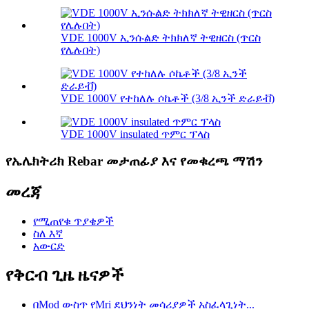
VDE 1000V ኢንሱልድ ትክክለኛ ትዊዘርስ (ጥርስ
የሌሉበት)
VDE 1000V የተከለሉ ሶኬቶች (3/8 ኢንች ድራይቭ)
VDE 1000V insulated ጥምር ፕላስ
የኤሌክትሪክ Rebar መታጠፊያ እና የመቁረጫ ማሽን
መረጃ
የሚጠየቁ ጥያቄዎች
ስለ እኛ
አውርድ
የቅርብ ጊዜ ዜናዎች
በMod ውስጥ የMri ደህንነት መሳሪያዎች አስፈላጊነት...