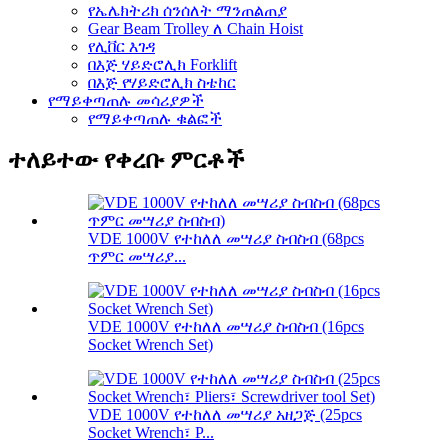
የኤሌክትሪክ ሰንሰለት ማንጠልጠያ
Gear Beam Trolley ለ Chain Hoist
የሊቨር እገዳ
በእጅ ሃይድሮሊክ Forklift
በእጅ የሃይድሮሊክ ስቴከር
የማይቀጣጠሉ መሳሪያዎች
የማይቀጣጠሉ ቁልፎች
ተለይተው የቀረቡ ምርቶች
VDE 1000V የተከለለ መሣሪያ ስብስብ (68pcs
ጥምር መሣሪያ...
VDE 1000V የተከለለ መሣሪያ ስብስብ (16pcs
Socket Wrench Set)
VDE 1000V የተከለለ መሣሪያ አዘጋጅ (25pcs
Socket Wrench፣ P...