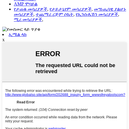
AMP ሞባይል
የታጠቁ መሳሪያዎች
,
የታይታኒየም መሳሪያዎች
,
መግነጢሳዊ ያልሆኑ
መሳሪያዎች
,
ተጨማሪ ረጅም ሶኬት
,
የኢንሱሌሽን መሳሪያዎች
,
ሚሪ መሳሪያዎች
,
ኢሜል ላክ
x