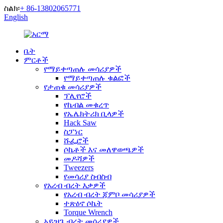
ስልክ፡
+ 86-13802065771
English
ቤት
ምርቶች
የማይቀጣጠሉ መሳሪያዎች
የማይቀጣጠሉ ቁልፎች
የታጠቁ መሳሪያዎች
ፕሊየሮች
የኬብል መቁረጥ
የኤሌክትሪክ ቢላዎች
Hack Saw
ስፓነር
ሹፌሮች
ሶኬቶች እና መለዋወጫዎች
መዶሻዎች
Tweezers
የመሳሪያ ስብስብ
የአረብ ብረት እቃዎች
የአረብ ብረት ጃምቦ መሳሪያዎች
ተጽዕኖ ሶኬት
Torque Wrench
አይዝጌ ብረት መሳሪያዎች