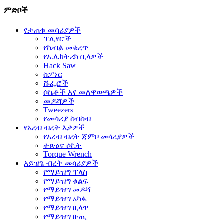
ምድቦች
የታጠቁ መሳሪያዎች
ፕሊየሮች
የኬብል መቁረጥ
የኤሌክትሪክ ቢላዎች
Hack Saw
ስፓነር
ሹፌሮች
ሶኬቶች እና መለዋወጫዎች
መዶሻዎች
Tweezers
የመሳሪያ ስብስብ
የአረብ ብረት እቃዎች
የአረብ ብረት ጃምቦ መሳሪያዎች
ተጽዕኖ ሶኬት
Torque Wrench
አይዝጌ ብረት መሳሪያዎች
የማይዝግ ፕላስ
የማይዝግ ቁልፍ
የማይዝግ መዶሻ
የማይዝግ አካፋ
የማይዝግ ቢላዋ
የማይዝግ ቡጢ